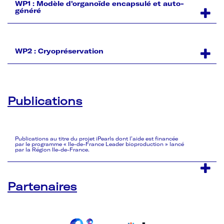
WP1 : Modèle d'organoïde encapsulé et auto-
généré
Encapsulation d'hépatoblastes différenciés à
partir d'iPSCs et contrôle qualité
WP2 : Cryopréservation
Différenciation et maturation d'organoides
hépatiques bi-cellulaires (iHepatocytes +
iCholangiocytes)
Définition du milieu optimal de cryopréservation
Contrôle qualité et tests de fonctionnalités
Définition de la procédure optimale de
Publications
Preuve de concept pour la toxicologie prédictive
congélation (descente et remontée en
température)
Assurance qualité : Vérification de la non
altération du produit - Mise en place de
procédures standardisées qualité
Publications au titre du projet iPearls dont l’aide est financée
par le programme « Ile-de-France Leader bioproduction » lancé
par la Région Ile-de-France.
Partenaires