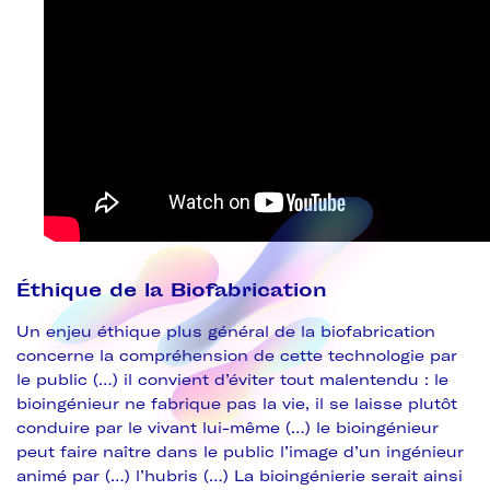
Éthique de la Biofabrication
Un enjeu éthique plus général de la biofabrication
concerne la compréhension de cette technologie par
le public (…) il convient d’éviter tout malentendu : le
bioingénieur ne fabrique pas la vie, il se laisse plutôt
conduire par le vivant lui-même (…) le bioingénieur
peut faire naître dans le public l’image d’un ingénieur
animé par (…) l’hubris (…) La bioingénierie serait ainsi