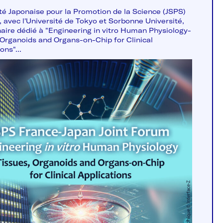
té Japonaise pour la Promotion de la Science (JSPS)
, avec l'Université de Tokyo et Sorbonne Université,
aire dédié à "Engineering in vitro Human Physiology-
 Organoids and Organs-on-Chip for Clinical
ons"...