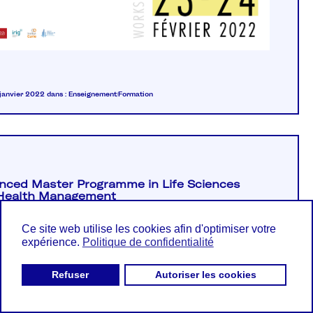
 janvier 2022
dans :
Enseignement/Formation
nced Master Programme in Life Sciences
Health Management
Ce site web utilise les cookies afin d'optimiser votre
expérience.
Politique de confidentialité
lance deux nouvelles spécialisations permettant à ses
s d’acquérir des compétences hybrides
...
Refuser
Autoriser les cookies
alisation APIL, Advanced Master Programme in Life
 and Health Management, a été réalisée en
at avec l’Institut Pasteur...