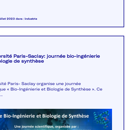
uillet 2023
dans :
Industrie
rsité Paris-Saclay: journée bio-ingénierie
ologie de synthèse
sité Paris- Saclay organise une journée
que « Bio-Ingénierie et Biologie de Synthèse ». Ce
..