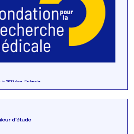
 juin 2022
dans :
Recherche
ieur d’étude