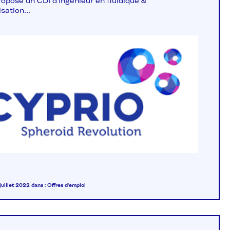
ropose un CDI d'ingénieur en fluidique &
sation...
 juillet 2022
dans :
Offres d'emploi