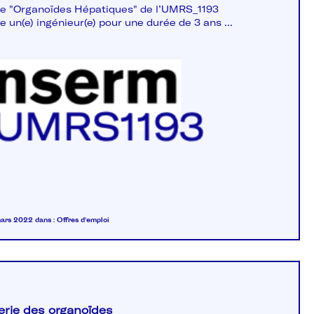
e "Organoïdes Hépatiques" de l’UMRS_1193
 un(e) ingénieur(e) pour une durée de 3 ans ...
 mars 2022
dans :
Offres d'emploi
erie des organoïdes