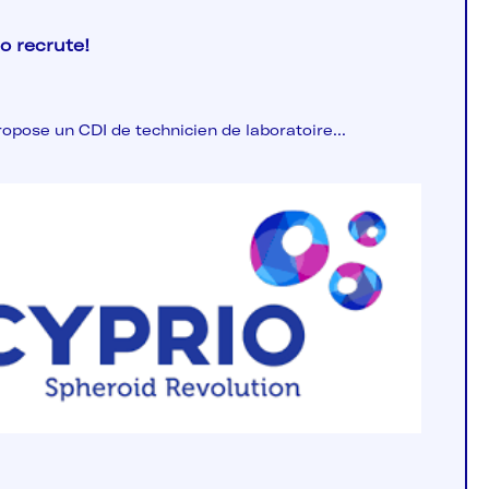
o recrute!
ropose un CDI de technicien de laboratoire...