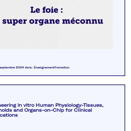
9 septembre 2024
dans :
Enseignement/Formation
eering in vitro Human Physiology-Tissues,
oids and Organs-on-Chip for Clinical
cations