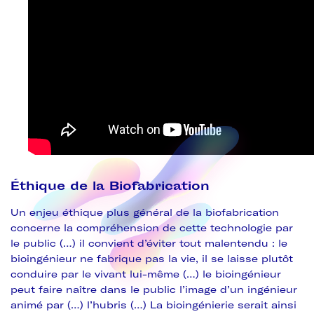
Éthique de la Biofabrication
Un enjeu éthique plus général de la biofabrication
concerne la compréhension de cette technologie par
le public (…) il convient d’éviter tout malentendu : le
bioingénieur ne fabrique pas la vie, il se laisse plutôt
conduire par le vivant lui-même (…) le bioingénieur
peut faire naître dans le public l’image d’un ingénieur
animé par (…) l’hubris (…) La bioingénierie serait ainsi